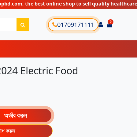
he best online shop to sell quality healthcare, kitchen
0
Login
01709171111
items in ca
024 Electric Food
অর্ডার করুন
যোগ করুন