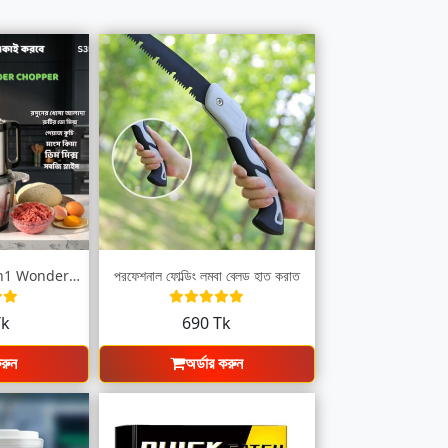
3Liter SOKANY 6 in1 Wonder Chopper
প্রফেশনাল ফোল্ডিং লম্বা ব্লেড হাত করাত
Tk
690 Tk
করুন
অর্ডার করুন