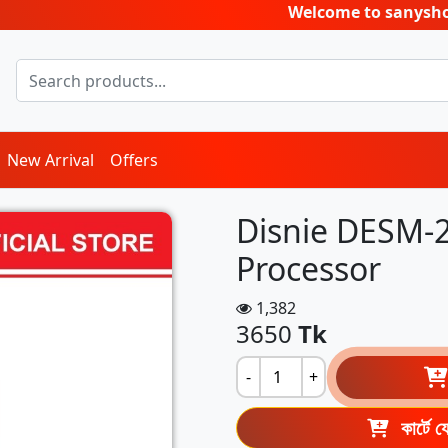
Welcome to sanyshopbd.com, t
New Arrival
Offers
Disnie DESM-2
Processor
1,382
3650
Tk
-
+
কার্টে 