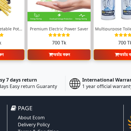
Stainless Steel Vegetable Potato Cutter
Premium Electric Power Saver
k
700 Tk
700 T
রুন
অর্ডার করুন
অর্ডার 
sy 7 days return
International Warra
days Easy return Guaranty
1 year official warrant
PAGE
About Ecom
Delivery Policy