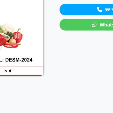
কল ক
Next
What