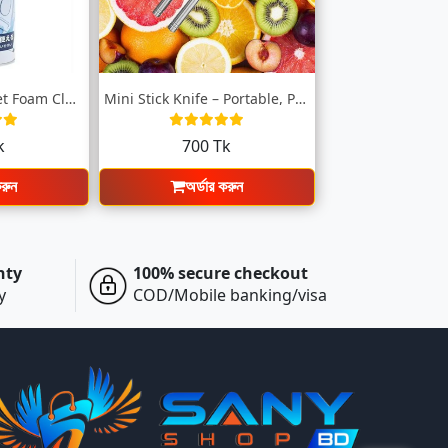
Multipurpose Toilet Foam Cleaning Spray
Mini Stick Knife – Portable, Powerful, a...
k
700 Tk
করুন
অর্ডার করুন
nty
100% secure checkout
y
COD/Mobile banking/visa