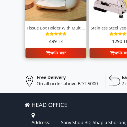
Tissue Box Holder With Multifunctional D...
499 Tk
1290 T
অর্ডার করুন
অর্ডার ক
Free Delivery
Ea
On all order above BDT 5000
7 
HEAD OFFICE
Address:
Sany Shop BD, Shapla Shoroni,