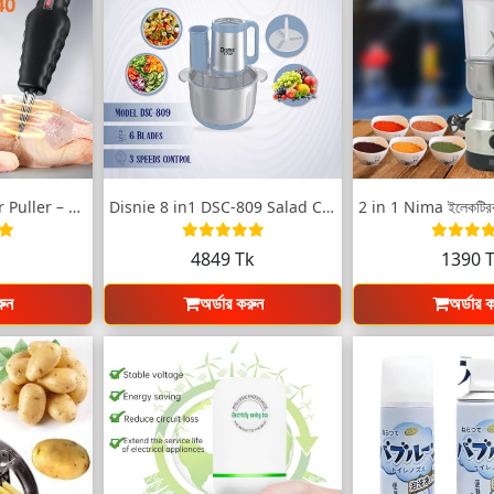
Electric Poultry Hair Puller – হাঁস ও মু...
Disnie 8 in1 DSC-809 Salad Cutter &a...
k
4849 Tk
1390 
রুন
অর্ডার করুন
অর্ডার 