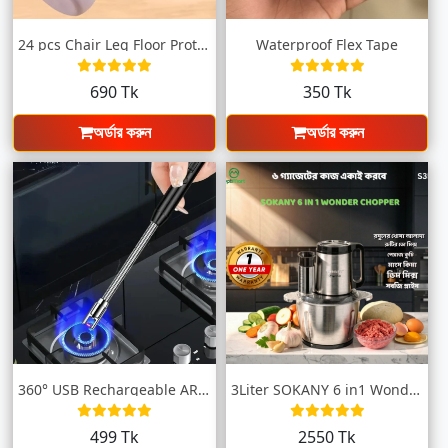
24 pcs Chair Leg Floor Protectors Felt B...
Waterproof Flex Tape
690 Tk
350 Tk
অর্ডার করুন
অর্ডার করুন
360° USB Rechargeable ARC Kitchen Lighte...
3Liter SOKANY 6 in1 Wonder Chopper
499 Tk
2550 Tk