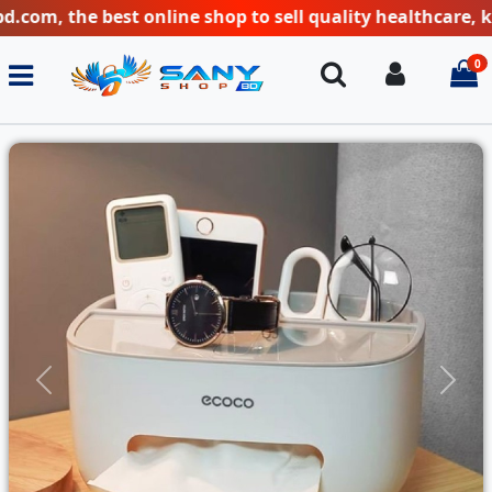
he best online shop to sell quality healthcare, kitchen
0
Search
Login
i
Previous
Next