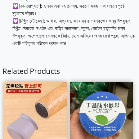
💟[বহনযোগ্যতা]: হালকা এবং বহনযোগ্য, সরানো সহজ এবং সমতল পৃষ্ঠে
দৃঢ়ভাবে দাঁড়ায়।
💟[নিখুঁত স্টোরেজ]: অফিস, অধ্যয়ন, বসার ঘর বা শয়নকক্ষের জন্য উপযুক্ত,
নিখুঁত স্টোরেজ সংগঠন এবং বাড়ির সাজসজ্জা, স্কুল, হোটেল ইত্যাদির জন্য
উপযুক্ত, অগোছালো ডেস্ককে বিদায়, হোম অফিসের জন্য সেরা পছন্দ, আপনাকে
একটি পরিষ্কার পরিবেশ প্রদান করে।
Related Products