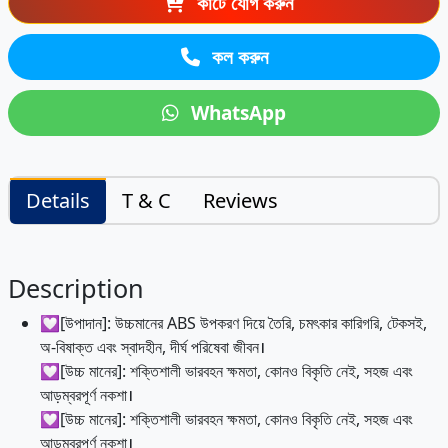
কার্টে যোগ করুন
কল করুন
WhatsApp
Details
T & C
Reviews
Description
💟[উপাদান]: উচ্চমানের ABS উপকরণ দিয়ে তৈরি, চমৎকার কারিগরি, টেকসই,
অ-বিষাক্ত এবং স্বাদহীন, দীর্ঘ পরিষেবা জীবন।
💟[উচ্চ মানের]: শক্তিশালী ভারবহন ক্ষমতা, কোনও বিকৃতি নেই, সহজ এবং
আড়ম্বরপূর্ণ নকশা।
💟[উচ্চ মানের]: শক্তিশালী ভারবহন ক্ষমতা, কোনও বিকৃতি নেই, সহজ এবং
আড়ম্বরপূর্ণ নকশা।