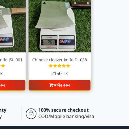
nife JSL-001
Chinese cleaver knife DJ-038
Tk
2150 Tk
করুন
অর্ডার করুন
nty
100% secure checkout
y
COD/Mobile banking/visa