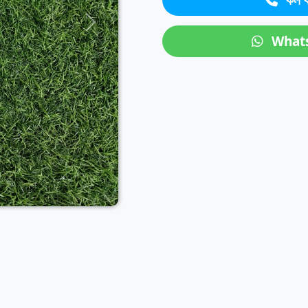
কল ক
Next
What