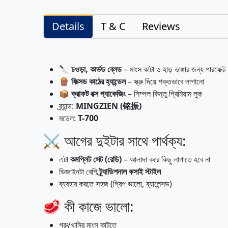
Details
T & C
Reviews
🔪
চওড়া, কার্ভড ব্লেড
– মাংস কাটা ও হাড় ভাঙার জন্য পারফেক্ট
🪵
ফিক্সড কাঠের হ্যান্ডেল
– স্ক্রু দিয়ে শক্তভাবে লাগানো
📦
ক্রাফট বক্স প্যাকেজিং
– সিম্পল কিন্তু প্রিমিয়াম লুক
ব্র্যান্ড:
MINGZIEN (铭振)
মডেল:
T-700
⚔️ আগের দুইটার সাথে পার্থক্য:
এটা
কমপ্লিট সেট (রেডি)
– আলাদা করে কিছু লাগাতে হবে না
ডিজাইনটা বেশি
ট্র্যাডিশনাল কসাই স্টাইল
ব্যবহার করতে সহজ (গ্রিপ ভালো, ব্যালেন্সড)
🥩 কী কাজে ভালো:
গরু/খাসির মাংস কাটতে