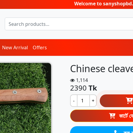
Welcome to sanyshopbd.com, the
New Arrival
Offers
Chinese cleave
1,114
2390
Tk
-
+
কার্টে 