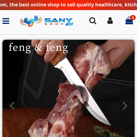
 best online shop to sell quality healthcare, kitchen a
0
Search
Login
i
Previous
Next