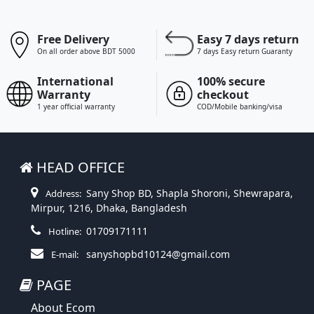
Free Delivery
Easy 7 days return
On all order above BDT 5000
7 days Easy return Guaranty
International
100% secure
Warranty
checkout
1 year official warranty
COD/Mobile banking/visa
HEAD OFFICE
Sany Shop BD, Shapla Shoroni, Shewrapara,
Address:
Mirpur, 1216, Dhaka, Bangladesh
01709171111
Hotline:
sanyshopbd10124@gmail.com
E-mail:
PAGE
About Ecom