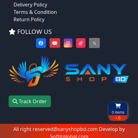
Delivery Policy
Terms & Condition
Return Policy
FOLLOW US
𝕏
Track Order
0
items
৳ 0
All right reserved@sanyshopbd.com Develop by
Softitglobal.com